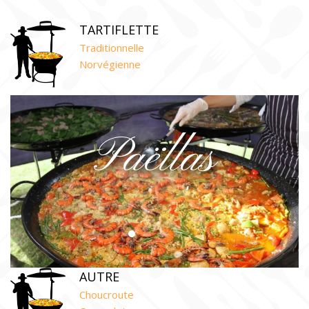
TARTIFLETTE
Traditionnelle
Norvégienne
Paëllas
AUTRE
Choucroute