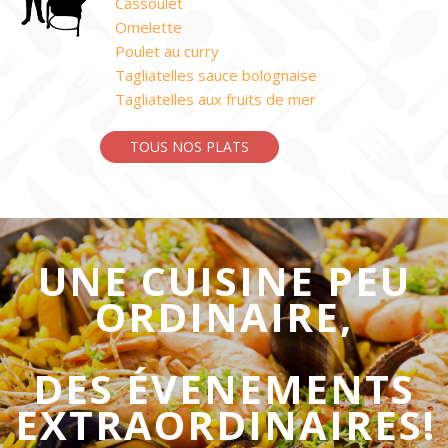
Cassoulet
Omelette
Poulet au curry
Tagliatelles sauce bolognaise
Tagliatelles aux fruits de mer
TOUS NOS PLATS
UNE CUISINE PEU
ORDINAIRE,
DES ÉVENEMENTS
EXTRAORDINAIRES!